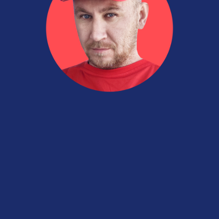
Вадим Адиев
Руководитель «Союза профессионалов
авторынка», перекуп и автоподборщик со
стажем 21 год
Ссылка на это место страницы:
#o-sojuze