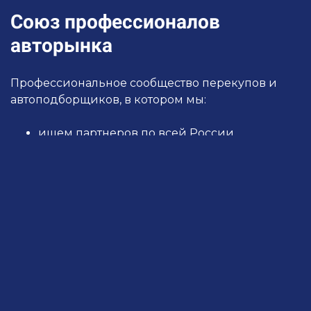
Ссылка на это место страницы:
#o-sojuze
Союз профессионалов
авторынка
Профессиональное сообщество перекупов и
автоподборщиков, в котором мы:
ищем партнеров по всей России
обмениваемся автомобилями
ежедневно обучаемся
задаем вопросы и получаем бесплатные
консультации от экспертов
делимся опытом
Мы регулярно проводим
бесплатные обучающие вебинары для
перекупов и автоподборщиков. Вступай в Союз,
чтобы не пропустить свежие новости и